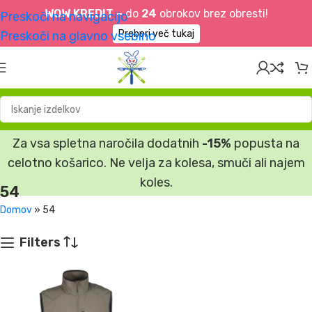
WOW KREDIT –
do
24
obrokov brez obresti!
Preskoči na navigacijo
Preberi več tukaj
Preskoči na glavno vsebino
Za vsa spletna naročila dodatnih
-15%
popusta na
celotno košarico. Ne velja za kolesa, smuči ali najem
koles.
54
Domov
»
54
Filters