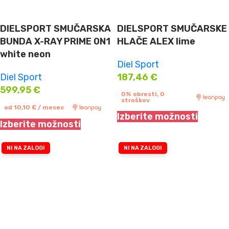
DIELSPORT SMUČARSKA
DIELSPORT SMUČARSKE
BUNDA X-RAY PRIME 0N1
HLAČE ALEX lime
white neon
Diel Sport
Diel Sport
187,46
€
599,95
€
0% obresti, 0
stroškov
od
10,10
€
/ mesec
Izberite možnosti
Izberite možnosti
NI NA ZALOGI
NI NA ZALOGI