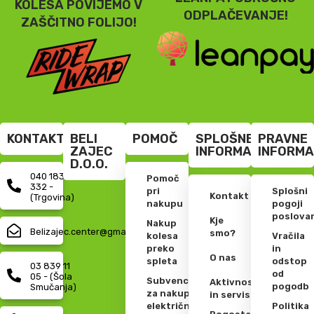
KOLESA POVIJEMO V
ODPLAČEVANJE!
ZAŠČITNO FOLIJO!
KONTAKT
BELI
POMOČ
SPLOŠNE
PRAVNE
ZAJEC
INFORMACIJE
INFORMA
D.O.O.
040 183
Pomoč
332 -
pri
Splošni
Kontakt
(Trgovina)
nakupu
pogoji
poslova
Kje
Nakup
Belizajec.center@gmail.com
smo?
kolesa
Vračila
preko
in
O nas
spleta
odstop
03 839 11
od
05 - (Šola
Subvencije
Aktivnosti
pogodb
Smučanja)
za nakup
in servis
električnih
Politika