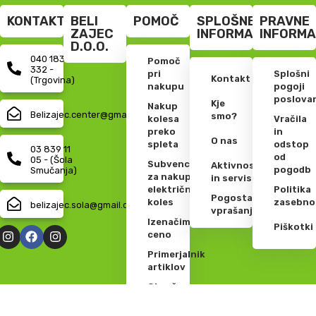
KONTAKT
BELI
POMOČ
SPLOŠNE
PRAVNE
ZAJEC
INFORMACIJE
INFORMA
D.O.O.
040 183
Pomoč
332 -
pri
Splošni
Kontakt
(Trgovina)
nakupu
pogoji
poslova
Kje
Nakup
Belizajec.center@gmail.com
smo?
kolesa
Vračila
preko
in
O nas
spleta
odstop
03 839 11
od
05 - (Šola
Subvencije
Aktivnosti
pogodb
Smučanja)
za nakup
in servis
električnih
Politika
Pogosta
koles
zasebno
belizajec.sola@gmail.com
vprašanja
Izenačimo
Piškotki
ceno
Primerjalnik
artiklov
Obročno
plačilo
LeanPay