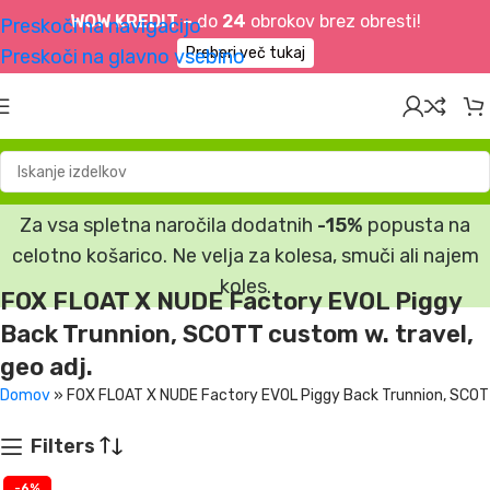
WOW KREDIT –
do
24
obrokov brez obresti!
Preskoči na navigacijo
Preberi več tukaj
Preskoči na glavno vsebino
Za vsa spletna naročila dodatnih
-15%
popusta na
celotno košarico. Ne velja za kolesa, smuči ali najem
koles.
FOX FLOAT X NUDE Factory EVOL Piggy
Back Trunnion, SCOTT custom w. travel,
geo adj.
Domov
»
FOX FLOAT X NUDE Factory EVOL Piggy Back Trunnion, SCOTT 
Filters
-6%