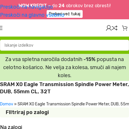
WOW KREDIT –
do
24
obrokov brez obresti!
Preskoči na navigacijo
Preberi več tukaj
Preskoči na glavno vsebino
Za vsa spletna naročila dodatnih
-15%
popusta na
celotno košarico. Ne velja za kolesa, smuči ali najem
koles.
SRAM X0 Eagle Transmission Spindle Power Meter,
DUB, 55mm CL, 32T
Domov
»
SRAM X0 Eagle Transmission Spindle Power Meter, DUB, 55
FIltriraj po zalogi
Na zalogi