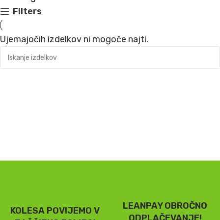
Filters
Ujemajočih izdelkov ni mogoče najti.
LEANPAY OBROČNO
KOLESA POVIJEMO V
ODPLAČEVANJE!