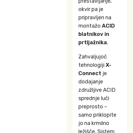
prestavljanje,
okvir pa je
pripravljen na
montažo
ACID
blatnikov in
prtljažnika
.
Zahvaljujoč
tehnologiji
X-
Connect
je
dodajanje
združljive ACID
sprednje luči
preprosto –
samo priklopite
jo na krmilno
ležišče. Sistem