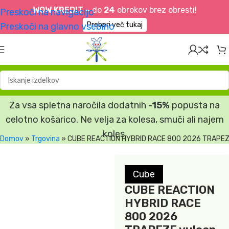
WOW KREDIT –
do
24
obrokov brez obresti!
Preskoči na navigacijo
Preberi več tukaj
Preskoči na glavno vsebino
Za vsa spletna naročila dodatnih
-15%
popusta na
celotno košarico. Ne velja za kolesa, smuči ali najem
koles.
Domov
»
Trgovina
»
CUBE REACTION HYBRID RACE 800 2026 TRAPEZE
Cube
CUBE REACTION
HYBRID RACE
800 2026