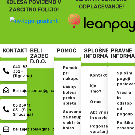
KOLESA POVIJEMO V
ODPLAČEVANJE!
ZAŠČITNO FOLIJO!
KONTAKT
BELI
POMOČ
SPLOŠNE
PRAVNE
ZAJEC
INFORMACIJE
INFORMA
D.O.O.
040 183
Pomoč
332 -
pri
Splošni
Kontakt
(Trgovina)
nakupu
pogoji
poslova
Kje
Nakup
Belizajec.center@gmail.com
smo?
kolesa
Vračila
preko
in
O nas
spleta
odstop
03 839 11
od
05 - (Šola
Subvencije
Aktivnosti
pogodb
Smučanja)
za nakup
in servis
električnih
Politika
Pogosta
koles
zasebno
belizajec.sola@gmail.com
vprašanja