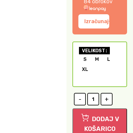
84 obrokov
Izračunaj
VELIKOST
S
M
L
XL
DODAJ V
KOŠARICO