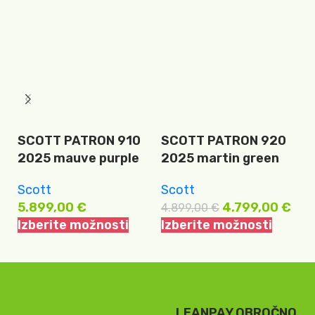
SCOTT PATRON 910
SCOTT PATRON 920
S
2025 mauve purple
2025 martin green
9
Scott
Scott
S
5.899,00
€
4.799,00
€
4
4.899,00
€
Izberite možnosti
Izberite možnosti
I
LEANPAY OBROČNO