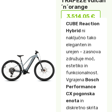
TRAPEZE vulcan
´n´orange
3.514,05
€
CUBE Reaction
Hybrid
ni
naključno tako
eleganten in
urejen – zasnova
združuje moč,
estetiko in
funkcionalnost.
Vgrajena
Bosch
Performance
CX pogonska
enota
in
diskretno skrita