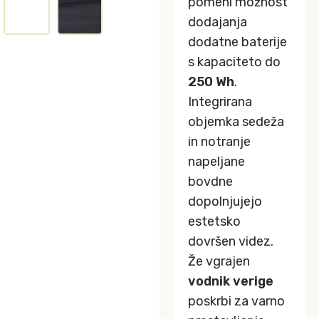
pomeni možnost
dodajanja
dodatne baterije
s kapaciteto do
250 Wh
.
Integrirana
objemka sedeža
in notranje
napeljane
bovdne
dopolnjujejo
estetsko
dovršen videz.
Že vgrajen
vodnik verige
poskrbi za varno