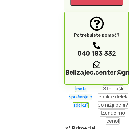
Potrebujete pomoč?
040 183 332
Belizajec.center@g
Ste našli
Imate
enak izdelek
vprašanje o
po nižji ceni?
izdelku?
Izenačimo
ceno!
Primerjaj