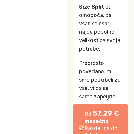
Size Split
pa
omogoča, da
vsak kolesar
najde popolno
velikost za svoje
potrebe.
Preprosto
povedano: mi
smo poskrbeli za
vse, vi pa se
samo zapeljite.
57,29 €
Od
mesečno
Razdeli na do