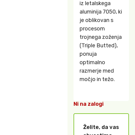
iz letalskega
aluminija 7050, ki
je oblikovan s
procesom
trojnega zoženja
(Triple Butted),
ponuja
optimalno
razmerje med
močjo in težo.
Ni na zalogi
Želite, da vas