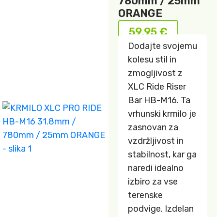
780mm / 25mm
ORANGE
59,95
€
Dodajte svojemu
kolesu stil in
zmogljivost z
XLC Ride Riser
Bar HB-M16. Ta
vrhunski krmilo je
zasnovan za
vzdržljivost in
stabilnost, kar ga
naredi idealno
izbiro za vse
terenske
podvige. Izdelan