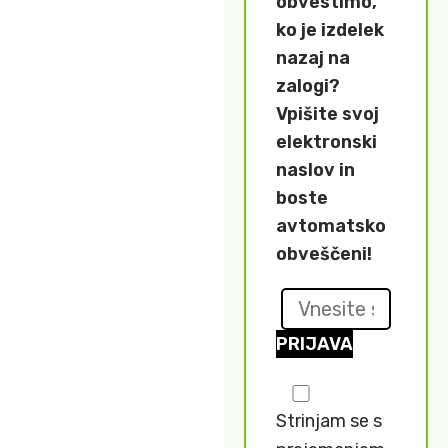
obvestimo,
ko je izdelek
nazaj na
zalogi?
Vpišite svoj
elektronski
naslov in
boste
avtomatsko
obveščeni!
PRIJAVA
Strinjam se s