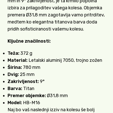
mm in 9° zakrivljenost, je ta krmilo popolna
izbira za prilagoditev vašega kolesa. Objemka
premera Ø31,8 mm zagotavlja varno pritrditev,
medtem ko elegantna titanova barva doda
pridih sofisticiranosti vašemu kolesu.
Ključne značilnosti:
Teža:
372 g
Material:
Letalski aluminij 7050, trojno zožen
Širina:
780 mm
Dvig:
25 mm
Zakrivljenost:
9°
Barva:
Titan
Premer objemke:
Ø31,8 mm
Model:
HB-M16
Naj bo vaš naslednji izziv na kolesu še bolj