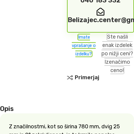
040 183 332
Belizajec.center@g
Ste našli
Imate
enak izdelek
vprašanje o
po nižji ceni?
izdelku?
Izenačimo
ceno!
Primerjaj
Opis
Z značilnostmi, kot so širina 780 mm, dvig 25