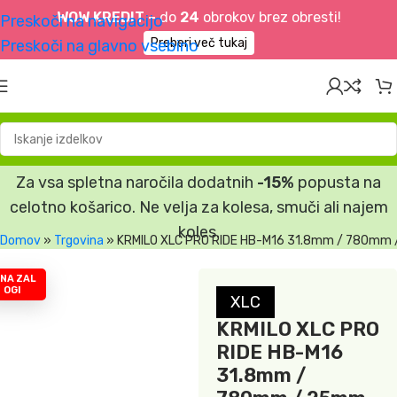
WOW KREDIT –
do
24
obrokov brez obresti!
Preskoči na navigacijo
Preberi več tukaj
Preskoči na glavno vsebino
Za vsa spletna naročila dodatnih
-15%
popusta na
celotno košarico. Ne velja za kolesa, smuči ali najem
koles.
Domov
»
Trgovina
»
KRMILO XLC PRO RIDE HB-M16 31.8mm / 780m
 NA ZAL
OGI
XLC
KRMILO XLC PRO
RIDE HB-M16
31.8mm /