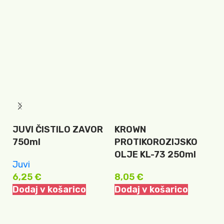
JUVI ČISTILO ZAVOR
KROWN
K
750ml
PROTIKOROZIJSKO
P
OLJE KL-73 250ml
O
Juvi
6,25
€
8,05
€
7
Dodaj v košarico
Dodaj v košarico
D