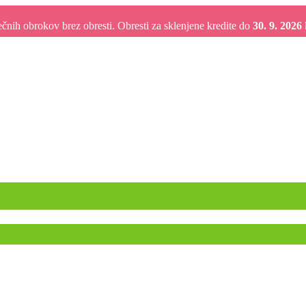
nih obrokov brez obresti. Obresti za sklenjene kredite do
30. 9. 2026