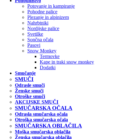
Pohodništvo
Potovanje in kampiranje
Pohodne palice
Plezanje in alpinizem
Nahrbtniki
Nordijske palice
Svetilke
Sončna očala
Pasovi
Snow Monkey
Termovke
Kape in traki snow monkey
Dodatki
Smučanje
SMUČI
Odrasle smuči
Ženske smuči
Otroške smuči
AKCIJSKE SMUČI
SMUČARSKA OČALA
Odrasla smučarska očala
Otroška smučarska očala
SMUČARSKA OBLAČILA
Moška smučarska oblačila
Ženska smučarska oblačila