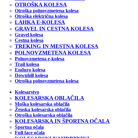
OTROŠKA KOLESA
Otroška polnovzmetena kolesa
Otroška električna kolesa
LAHKA E-KOLESA
GRAVEL IN CESTNA KOLESA
Gravel kolesa
Cestna kolesa
TREKING IN MESTNA KOLESA
POLNOVZMETENA KOLESA
Polnovzmetena e-kolesa
Trail kolesa
Enduro kolesa
Downhill kolesa
Otroška polnovzmetena kolesa
Kolesarstvo
KOLESARSKA OBLAČILA
Moška kolesarska oblačila
Ženska kolesarska oblačila
Otroška kolesarska oblačila
KOLESARSKA IN ŠPORTNA OČALA
Športna očala
Full face očala