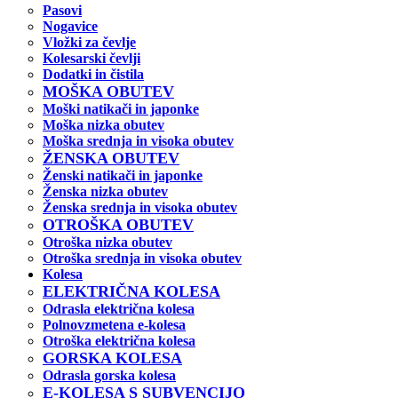
Pasovi
Nogavice
Vložki za čevlje
Kolesarski čevlji
Dodatki in čistila
MOŠKA OBUTEV
Moški natikači in japonke
Moška nizka obutev
Moška srednja in visoka obutev
ŽENSKA OBUTEV
Ženski natikači in japonke
Ženska nizka obutev
Ženska srednja in visoka obutev
OTROŠKA OBUTEV
Otroška nizka obutev
Otroška srednja in visoka obutev
Kolesa
ELEKTRIČNA KOLESA
Odrasla električna kolesa
Polnovzmetena e-kolesa
Otroška električna kolesa
GORSKA KOLESA
Odrasla gorska kolesa
E-KOLESA S SUBVENCIJO