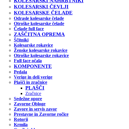
KOLESARSKI NAHRBTNIKI
KOLESARSKI ČEVLJI
KOLESARSKE ČELADE
Odrasle kolesarske čelade
Otroške kolesarske čelade
Čelade full face
ZAŠČITNA OPREMA
Ščitniki
Kolesarske rokavice
Ženske kolesarske rokavice
Otroške kolesarske rokavice
Full face očala
KOMPONENTE
Pedala
Verige in deli verige
Plašči in zračnice
PLAŠČI
Zračnice
Sedežne opore
Zavorne Obloge
Zavore in servis zavor
Prestavne in Zavorne ročice
Rotorji
Krmila