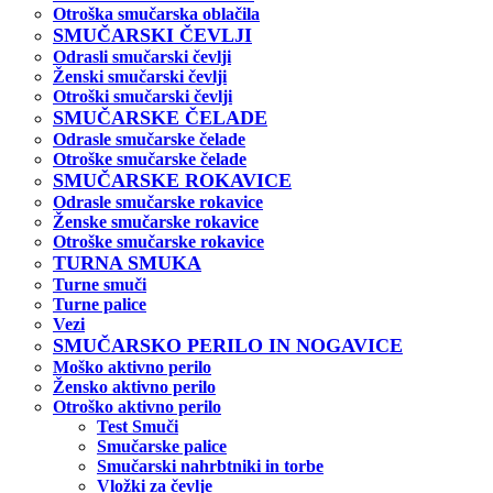
Otroška smučarska oblačila
SMUČARSKI ČEVLJI
Odrasli smučarski čevlji
Ženski smučarski čevlji
Otroški smučarski čevlji
SMUČARSKE ČELADE
Odrasle smučarske čelade
Otroške smučarske čelade
SMUČARSKE ROKAVICE
Odrasle smučarske rokavice
Ženske smučarske rokavice
Otroške smučarske rokavice
TURNA SMUKA
Turne smuči
Turne palice
Vezi
SMUČARSKO PERILO IN NOGAVICE
Moško aktivno perilo
Žensko aktivno perilo
Otroško aktivno perilo
Test Smuči
Smučarske palice
Smučarski nahrbtniki in torbe
Vložki za čevlje