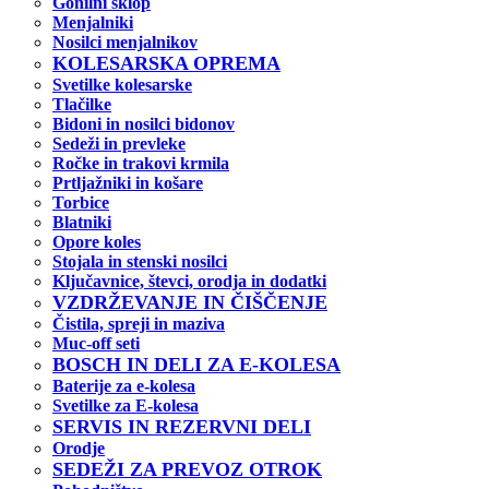
Gonilni sklop
Menjalniki
Nosilci menjalnikov
KOLESARSKA OPREMA
Svetilke kolesarske
Tlačilke
Bidoni in nosilci bidonov
Sedeži in prevleke
Ročke in trakovi krmila
Prtljažniki in košare
Torbice
Blatniki
Opore koles
Stojala in stenski nosilci
Ključavnice, števci, orodja in dodatki
VZDRŽEVANJE IN ČIŠČENJE
Čistila, spreji in maziva
Muc-off seti
BOSCH IN DELI ZA E-KOLESA
Baterije za e-kolesa
Svetilke za E-kolesa
SERVIS IN REZERVNI DELI
Orodje
SEDEŽI ZA PREVOZ OTROK