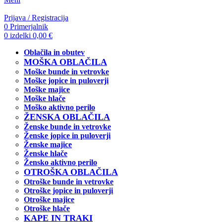
Prijava / Registracija
0
Primerjalnik
0
izdelki
0,00
€
Oblačila in obutev
MOŠKA OBLAČILA
Moške bunde in vetrovke
Moške jopice in puloverji
Moške majice
Moške hlače
Moško aktivno perilo
ŽENSKA OBLAČILA
Ženske bunde in vetrovke
Ženske jopice in puloverji
Ženske majice
Ženske hlače
Žensko aktivno perilo
OTROŠKA OBLAČILA
Otroške bunde in vetrovke
Otroške jopice in puloverji
Otroške majice
Otroške hlače
KAPE IN TRAKI