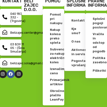
KONTAKT
BELI
POMOČ
SPLOŠNE
PRAVNE
ZAJEC
INFORMACIJE
INFORMA
D.O.O.
040 183
Pomoč
332 -
pri
Splošni
Kontakt
(Trgovina)
nakupu
pogoji
poslova
Kje
Nakup
Belizajec.center@gmail.com
smo?
kolesa
Vračila
preko
in
O nas
spleta
odstop
03 839 11
od
05 - (Šola
Subvencije
Aktivnosti
pogodb
Smučanja)
za nakup
in servis
električnih
Politika
Pogosta
koles
zasebno
belizajec.sola@gmail.com
vprašanja
Izenačimo
Piškotki
ceno
Primerjalnik
artiklov
Obročno
plačilo
LeanPay