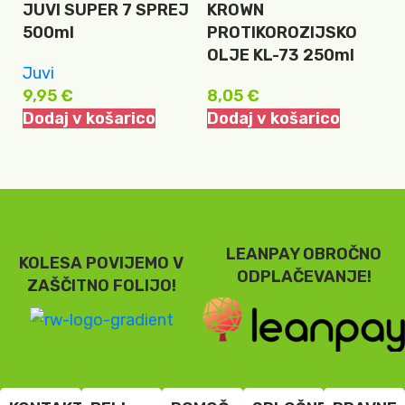
JUVI SUPER 7 SPREJ
KROWN
T
500ml
PROTIKOROZIJSKO
D
OLJE KL-73 250ml
Juvi
T
9,95
€
8,05
€
3
Dodaj v košarico
Dodaj v košarico
D
LEANPAY OBROČNO
KOLESA POVIJEMO V
ODPLAČEVANJE!
ZAŠČITNO FOLIJO!