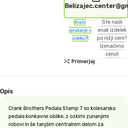
Belizajec.center@g
Ste našli
Imate
enak izdelek
vprašanje o
po nižji ceni?
izdelku?
Izenačimo
ceno!
Primerjaj
Opis
Crank Brothers Pedala Stamp 7 so kolesarska
pedala konkavne oblike, z ozkimi zunanjimi
robovi in še tanjšim centralnim delom za