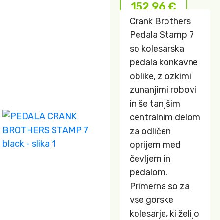
152,96
€
Crank Brothers
Pedala Stamp 7
so kolesarska
pedala konkavne
oblike, z ozkimi
zunanjimi robovi
in še tanjšim
centralnim delom
za odličen
oprijem med
čevljem in
pedalom.
Primerna so za
vse gorske
kolesarje, ki želijo