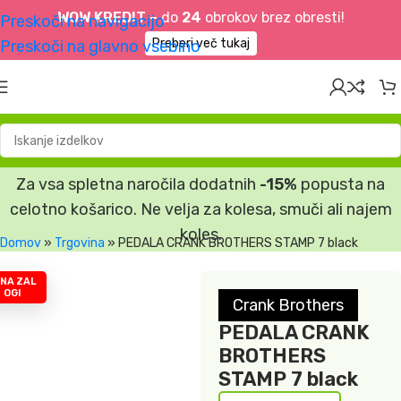
WOW KREDIT –
do
24
obrokov brez obresti!
Preskoči na navigacijo
Preberi več tukaj
Preskoči na glavno vsebino
Za vsa spletna naročila dodatnih
-15%
popusta na
celotno košarico. Ne velja za kolesa, smuči ali najem
koles.
Domov
»
Trgovina
»
PEDALA CRANK BROTHERS STAMP 7 black
 NA ZAL
OGI
Crank Brothers
PEDALA CRANK
BROTHERS
STAMP 7 black