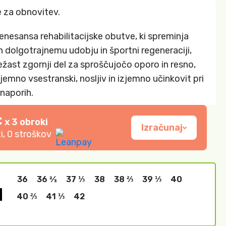
 za obnovitev.
nesansa rehabilitacijske obutve, ki spreminja
 dolgotrajnemu udobju in športni regeneraciji,
žast zgornji del za sproščujočo oporo in resno,
jemno vsestranski, nosljiv in izjemno učinkovit pri
naporih.
€
x 3 obroki
Izračunaj
i, 0 stroškov
36
36 2⁄3
37 ⅓
38
38 ⅔
39 ⅓
40
40 ⅔
41 ⅓
42