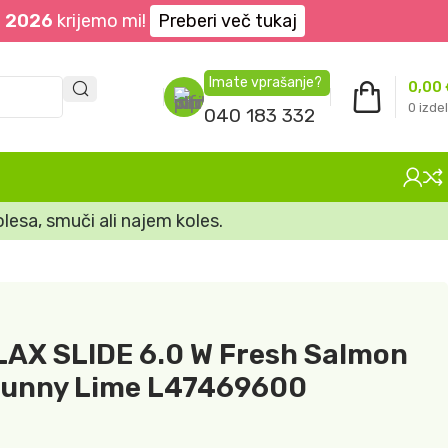
. 2026
krijemo mi!
Preberi več tukaj
Imate vprašanje?
0,00
0
izdel
040 183 332
lesa, smuči ali najem koles.
X SLIDE 6.0 W Fresh Salmon
/ Sunny Lime L47469600