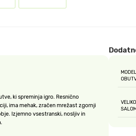
Dodatne
MODE
OBUT
tve, ki spreminja igro. Resnično
VELIK
iji, ima mehak, zračen mrežast zgornji
SALO
je. Izjemno vsestranski, nosljiv in
.