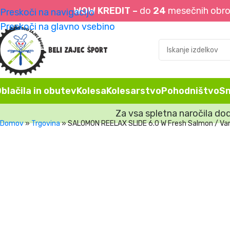
WOW KREDIT –
do
24
mesečnih obrok
Preskoči na navigacijo
Preskoči na glavno vsebino
blačila in obutev
Kolesa
Kolesarstvo
Pohodništvo
S
Za vsa spletna naročila do
Domov
»
Trgovina
»
SALOMON REELAX SLIDE 6.0 W Fresh Salmon / Van