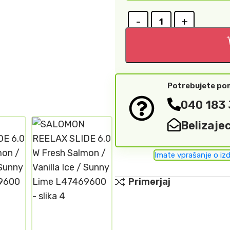
Potrebujete p
040 183
Belizaje
Imate vprašanje o iz
Primerjaj