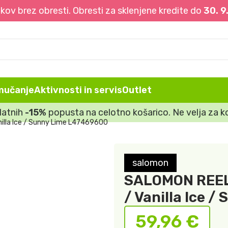
ov brez obresti. Obresti za sklenjene kredite do
30. 9
mučanje
Aktivnosti in servis
Outlet
datnih
-15%
popusta na celotno košarico. Ne velja za ko
illa Ice / Sunny Lime L47469600
salomon
SALOMON REELA
/ Vanilla Ice 
59,96
€