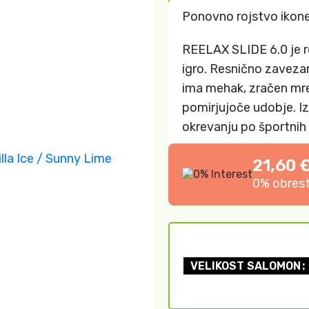
Ponovno rojstvo ikone
REELAX SLIDE 6.0 je re
igro. Resnično zavezan
ima mehak, zračen mre
pomirjujoče udobje. Iz
okrevanju po športnih 
21,60 
0% obrest
VELIKOST SALOMON