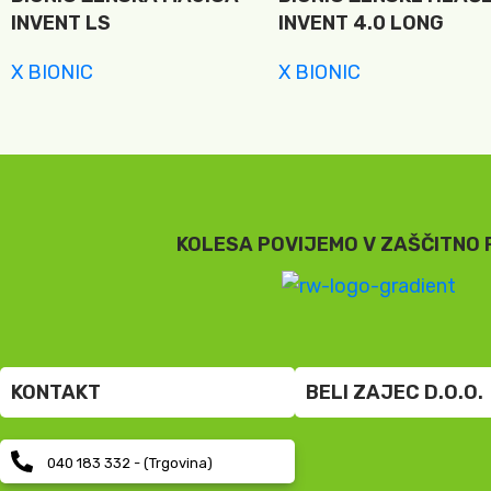
INVENT LS
INVENT 4.0 LONG
X BIONIC
X BIONIC
58,65
€
56,25
€
KOLESA POVIJEMO V ZAŠČITNO 
KONTAKT
BELI ZAJEC D.O.O.
040 183 332 - (Trgovina)