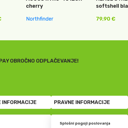
cherry
softshell bl
€
Northfinder
79,90
€
52,43
€
PAY OBROČNO ODPLAČEVANJE!
 INFORMACIJE
PRAVNE INFORMACIJE
Splošni pogoji poslovanja