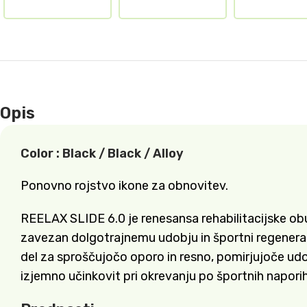
Opis
Color :
Black / Black / Alloy
Ponovno rojstvo ikone za obnovitev.
REELAX SLIDE 6.0 je renesansa rehabilitacijske obu
zavezan dolgotrajnemu udobju in športni regenerac
del za sproščujočo oporo in resno, pomirjujoče udob
izjemno učinkovit pri okrevanju po športnih naporih