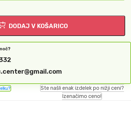
DODAJ V KOŠARICO
omoč?
 332
c.center@gmail.com
Ste našli enak izdelek po nižji ceni?
delku?
Izenačimo ceno!