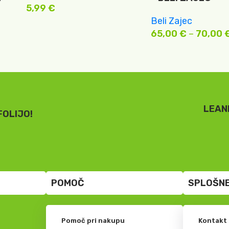
5,99
€
Beli Zajec
65,00
€
–
70,00
LEAN
FOLIJO!
POMOČ
SPLOŠNE
Pomoč pri nakupu
Kontakt