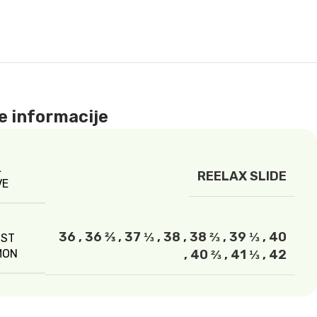
 informacije
L
REELAX SLIDE
VE
36
,
36 2⁄3
,
37 ⅓
,
38
,
38 ⅔
,
39 ⅓
,
40
OST
MON
,
40 ⅔
,
41 ⅓
,
42