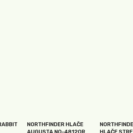
RABBIT
NORTHFINDER HLAČE
NORTHFIND
AUGUSTA NO-4812OR
HLAČE STR