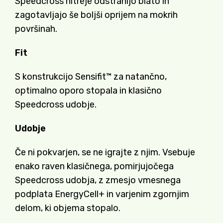
Speedcross hitreje odstranijo blato in
zagotavljajo še boljši oprijem na mokrih
površinah.
Fit
S konstrukcijo Sensifit™ za natančno,
optimalno oporo stopala in klasično
Speedcross udobje.
Udobje
Če ni pokvarjen, se ne igrajte z njim. Vsebuje
enako raven klasičnega, pomirjujočega
Speedcross udobja, z zmesjo vmesnega
podplata EnergyCell+ in varjenim zgornjim
delom, ki objema stopalo.