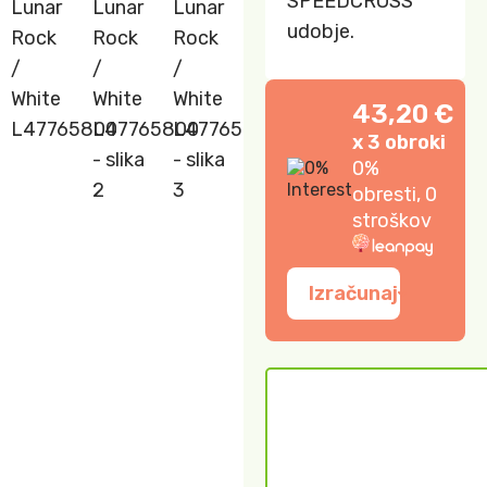
SPEEDCROSS
udobje.
43,20 €
x 3 obroki
0%
obresti, 0
stroškov
Izračunaj