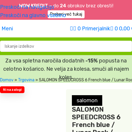
WOW KREDIT –
do
24
obrokov brez obresti!
Preskoči na navigacijo
Preberi več tukaj
Preskoči na glavno vsebino
Meni
0
Primerjalnik
0
0,00
Za vsa spletna naročila dodatnih
-15%
popusta na
celotno košarico. Ne velja za kolesa, smuči ali najem
koles.
Domov
»
Trgovina
»
SALOMON SPEEDCROSS 6 French blue / Lunar Ro
Ni na zalogi
salomon
SALOMON
SPEEDCROSS 6
French blue /