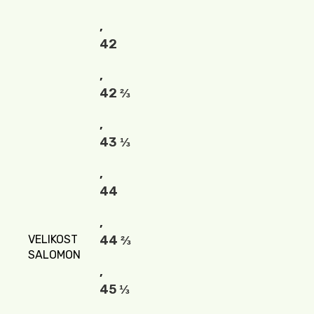
,
42
,
42 ⅔
,
43 ⅓
,
44
,
VELIKOST
44 ⅔
SALOMON
,
45 ⅓