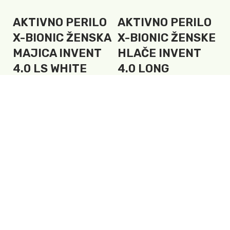
AKTIVNO PERILO
AKTIVNO PERILO
B
X-BIONIC ŽENSKA
X-BIONIC ŽENSKE
5
MAJICA INVENT
HLAČE INVENT
I
4.0 LS WHITE
4.0 LONG
X BIONIC
X BIONIC
63,75
€
56,25
€
Izberite možnosti
Izberite možnosti
LEANPAY OBROČNO
KOLESA POVIJEMO V
ODPLAČEVANJE!
ZAŠČITNO FOLIJO!