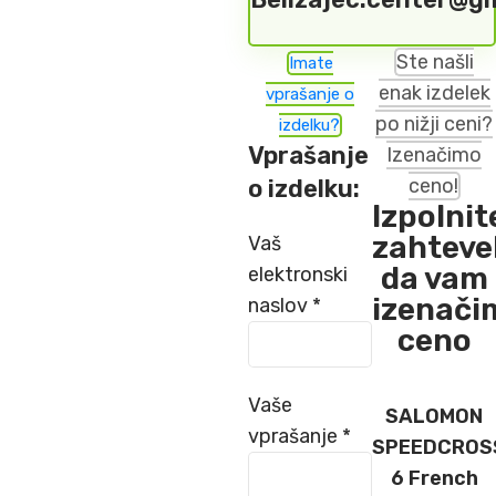
Ste našli
Imate
enak izdelek
vprašanje o
po nižji ceni?
izdelku?
Vprašanje
Izenačimo
o izdelku:
ceno!
Izpolnit
zahteve
Vaš
da vam
elektronski
izenači
naslov *
ceno
Vaše
SALOMON
vprašanje *
SPEEDCROS
6 French