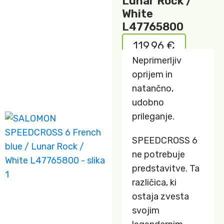
Lunar Rock /
White
L47765800
119,96
€
Neprimerljiv
oprijem in
natančno,
udobno
prileganje.
SPEEDCROSS 6
ne potrebuje
predstavitve. Ta
različica, ki
ostaja zvesta
svojim