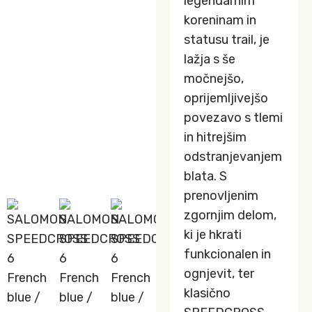
legendarnim
koreninam in
statusu trail, je
lažja s še
močnejšo,
oprijemljivejšo
povezavo s tlemi
in hitrejšim
odstranjevanjem
blata. S
prenovljenim
zgornjim delom,
ki je hkrati
funkcionalen in
ognjevit, ter
klasično