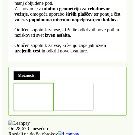
manj obljudene poti.
Zasnovan je z
udobno geometrijo za celodnevne
vožnje
, omogoča uporabo
širših plaščev
ter ponuja čist
videz s
popolnoma internim napeljevanjem kablov
.
Odličen sopotnik za vse, ki želite odkrivati nove poti in
raziskovati svet
izven asfalta
.
Odličen sopotnik za vse, ki želijo zapeljati
izven
urejenih cest
in odkriti nove avanture.
Možnosti:
Od
28,67 €
mesečno
Razdeli na do 84 obrokov