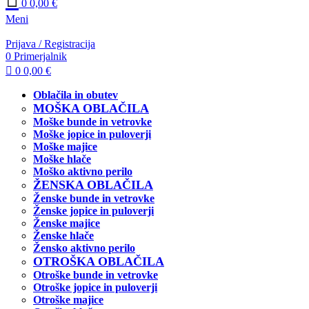
0
0,00
€
Meni
Prijava / Registracija
0
Primerjalnik
0
0,00
€
Oblačila in obutev
MOŠKA OBLAČILA
Moške bunde in vetrovke
Moške jopice in puloverji
Moške majice
Moške hlače
Moško aktivno perilo
ŽENSKA OBLAČILA
Ženske bunde in vetrovke
Ženske jopice in puloverji
Ženske majice
Ženske hlače
Žensko aktivno perilo
OTROŠKA OBLAČILA
Otroške bunde in vetrovke
Otroške jopice in puloverji
Otroške majice