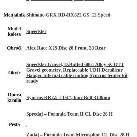
Menjalnik
Shimano GRX RD-RX822 GS, 12 Speed
Model
Speedster
kolesa
Obroči
Alex Race X25 Disc 28 Front, 28 Rear
Speedster Gravel, D.Butted 6061 Alloy SCOTT
Gravel geometry, Replaceable UDH Derailleur
Okvir
Hanger Internal cable routing Syncros fender kit
ready
Opora
Syncros RR2.5 1 1/4", four Bolt 31.8mm
krmila
Spredaj – Formula Team II CL Disc 28 H
Pesta
,
Zadaj – Formula Team Microspline CL Disc 28 H