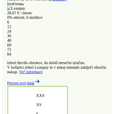
Izračunaj
28,67
€
/ mesec
0% obresti, 0 stroškov
6
12
24
36
48
60
72
84
Izberi število obrokov, da dobiš mesečni izračun.
V košarici izberi Leanpay in v nekaj minutah zaključi obročni
nakup.
Več informacij
Preveri svoj limit
XXS
XS
S