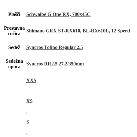
Plašči
Schwalbe G-One RX, 700x45C
Prestavna
Shimano GRX ST-RX610, BL-RX610L, 12 Speed
ročica
Sedež
Syncros Tofino Regular 2.5
Sedežna
Syncros RR2.5 27.2/350mm
opora
XXS
,
XS
,
S
,