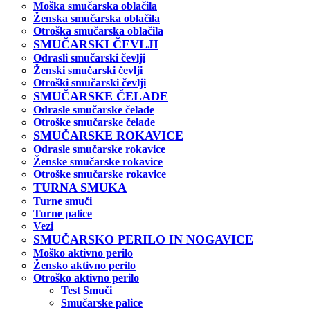
Moška smučarska oblačila
Ženska smučarska oblačila
Otroška smučarska oblačila
SMUČARSKI ČEVLJI
Odrasli smučarski čevlji
Ženski smučarski čevlji
Otroški smučarski čevlji
SMUČARSKE ČELADE
Odrasle smučarske čelade
Otroške smučarske čelade
SMUČARSKE ROKAVICE
Odrasle smučarske rokavice
Ženske smučarske rokavice
Otroške smučarske rokavice
TURNA SMUKA
Turne smuči
Turne palice
Vezi
SMUČARSKO PERILO IN NOGAVICE
Moško aktivno perilo
Žensko aktivno perilo
Otroško aktivno perilo
Test Smuči
Smučarske palice