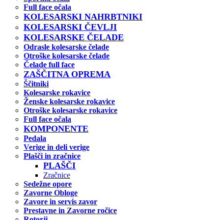
Full face očala
KOLESARSKI NAHRBTNIKI
KOLESARSKI ČEVLJI
KOLESARSKE ČELADE
Odrasle kolesarske čelade
Otroške kolesarske čelade
Čelade full face
ZAŠČITNA OPREMA
Ščitniki
Kolesarske rokavice
Ženske kolesarske rokavice
Otroške kolesarske rokavice
Full face očala
KOMPONENTE
Pedala
Verige in deli verige
Plašči in zračnice
PLAŠČI
Zračnice
Sedežne opore
Zavorne Obloge
Zavore in servis zavor
Prestavne in Zavorne ročice
Rotorji