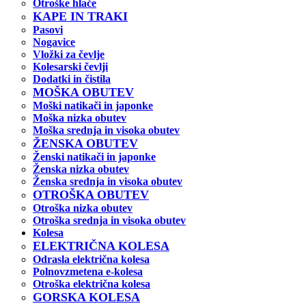
Otroške hlače
KAPE IN TRAKI
Pasovi
Nogavice
Vložki za čevlje
Kolesarski čevlji
Dodatki in čistila
MOŠKA OBUTEV
Moški natikači in japonke
Moška nizka obutev
Moška srednja in visoka obutev
ŽENSKA OBUTEV
Ženski natikači in japonke
Ženska nizka obutev
Ženska srednja in visoka obutev
OTROŠKA OBUTEV
Otroška nizka obutev
Otroška srednja in visoka obutev
Kolesa
ELEKTRIČNA KOLESA
Odrasla električna kolesa
Polnovzmetena e-kolesa
Otroška električna kolesa
GORSKA KOLESA