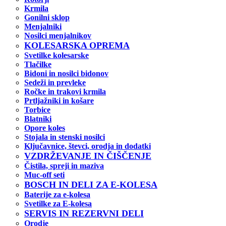
Krmila
Gonilni sklop
Menjalniki
Nosilci menjalnikov
KOLESARSKA OPREMA
Svetilke kolesarske
Tlačilke
Bidoni in nosilci bidonov
Sedeži in prevleke
Ročke in trakovi krmila
Prtljažniki in košare
Torbice
Blatniki
Opore koles
Stojala in stenski nosilci
Ključavnice, števci, orodja in dodatki
VZDRŽEVANJE IN ČIŠČENJE
Čistila, spreji in maziva
Muc-off seti
BOSCH IN DELI ZA E-KOLESA
Baterije za e-kolesa
Svetilke za E-kolesa
SERVIS IN REZERVNI DELI
Orodje