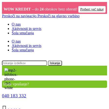
WOW KREDIT –
do
24
obrokov brez obresti!
Preberi več tukaj
Preskoči na navigacijo
Preskoči na glavno vsebino
O nas
Aktivnosti in servis
Šola smučanja
O nas
Aktivnosti in servis
Šola smučanja
Iskanje
Imate vprašanje?
040 183 332