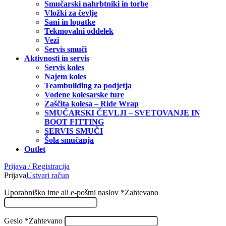
Smučarski nahrbtniki in torbe
Vložki za čevlje
Sani in lopatke
Tekmovalni oddelek
Vezi
Servis smuči
Aktivnosti in servis
Servis koles
Najem koles
Teambuilding za podjetja
Vodene kolesarske ture
Zaščita kolesa – Ride Wrap
SMUČARSKI ČEVLJI – SVETOVANJE IN
BOOT FITTING
SERVIS SMUČI
Šola smučanja
Outlet
Prijava / Registracija
Prijava
Ustvari račun
Uporabniško ime ali e-poštni naslov
*
Zahtevano
Geslo
*
Zahtevano