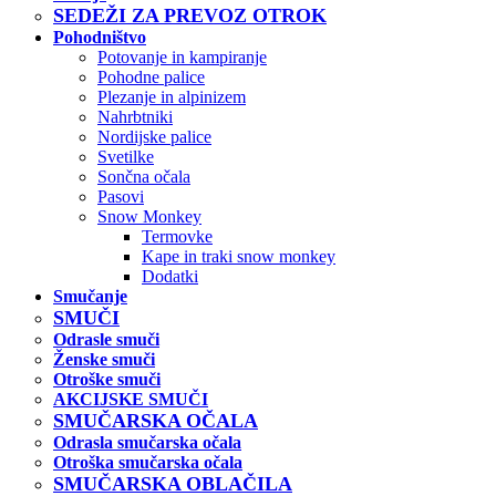
SEDEŽI ZA PREVOZ OTROK
Pohodništvo
Potovanje in kampiranje
Pohodne palice
Plezanje in alpinizem
Nahrbtniki
Nordijske palice
Svetilke
Sončna očala
Pasovi
Snow Monkey
Termovke
Kape in traki snow monkey
Dodatki
Smučanje
SMUČI
Odrasle smuči
Ženske smuči
Otroške smuči
AKCIJSKE SMUČI
SMUČARSKA OČALA
Odrasla smučarska očala
Otroška smučarska očala
SMUČARSKA OBLAČILA