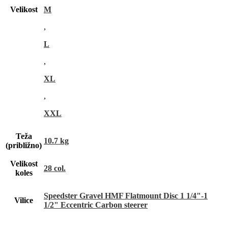
Velikost
M
,
L
,
XL
,
XXL
Teža
10.7 kg
(približno)
Velikost
28 col.
koles
Speedster Gravel HMF Flatmount Disc 1 1/4"-1
Vilice
1/2" Eccentric Carbon steerer