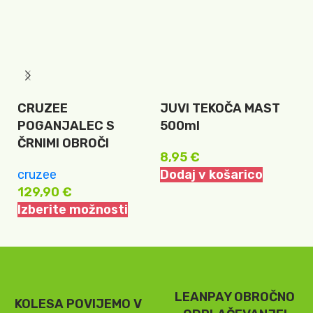
CRUZEE
JUVI TEKOČA MAST
T
POGANJALEC S
500ml
D
ČRNIMI OBROČI
8,95
€
T
cruzee
Dodaj v košarico
3
129,90
€
D
Izberite možnosti
LEANPAY OBROČNO
KOLESA POVIJEMO V