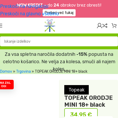
WOW KREDIT –
do
24
obrokov brez obresti!
Preskoči na navigacijo
Preberi več tukaj
Preskoči na glavno vsebino
Za vsa spletna naročila dodatnih
-15%
popusta na
celotno košarico. Ne velja za kolesa, smuči ali najem
koles.
Domov
»
Trgovina
»
TOPEAK ORODJE MINI 18+ black
 NA ZAL
OGI
Topeak
TOPEAK ORODJE
MINI 18+ black
34,95
€