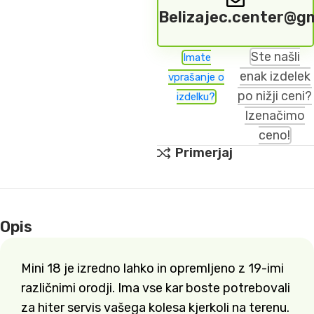
Belizajec.center@g
Ste našli
Imate
enak izdelek
vprašanje o
po nižji ceni?
izdelku?
Izenačimo
ceno!
Primerjaj
Opis
Mini 18 je izredno lahko in opremljeno z 19-imi
različnimi orodji. Ima vse kar boste potrebovali
za hiter servis vašega kolesa kjerkoli na terenu.