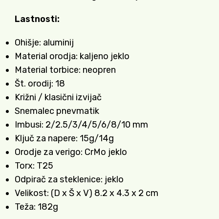
Lastnosti:
Ohišje: aluminij
Material orodja: kaljeno jeklo
Material torbice: neopren
Št. orodij: 18
Križni / klasični izvijač
Snemalec pnevmatik
Imbusi: 2/2.5/3/4/5/6/8/10 mm
Ključ za napere: 15g/14g
Orodje za verigo: CrMo jeklo
Torx: T25
Odpirač za steklenice: jeklo
Velikost: (D x Š x V) 8.2 x 4.3 x 2 cm
Teža: 182g