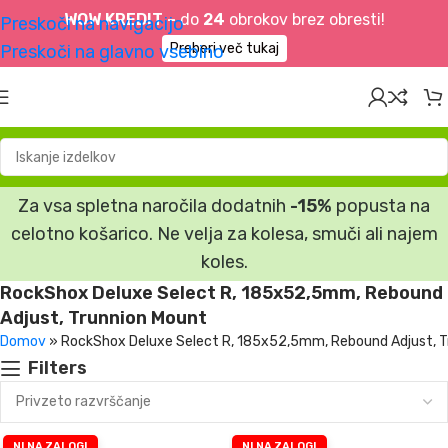
WOW KREDIT –
do
24
obrokov brez obresti!
Preskoči na navigacijo
Preberi več tukaj
Preskoči na glavno vsebino
Za vsa spletna naročila dodatnih
-15%
popusta na
celotno košarico. Ne velja za kolesa, smuči ali najem
koles.
RockShox Deluxe Select R, 185x52,5mm, Rebound
Adjust, Trunnion Mount
Domov
»
RockShox Deluxe Select R, 185x52,5mm, Rebound Adjust, T
Filters
NI NA ZALOGI
NI NA ZALOGI