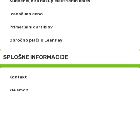
Subvencije za nakup električnih koles
Izenačimo ceno
Primerjalnik artiklov
Obročno plačilo LeanPay
SPLOŠNE INFORMACIJE
Kontakt
Kje smo?
O nas
Aktivnosti in servis
Pogosta vprašanja