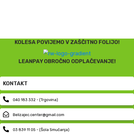
KOLESA POVIJEMO V ZAŠČITNO FOLIJO!
LEANPAY OBROČNO ODPLAČEVANJE!
KONTAKT
040 183 332 - (Trgovina)
Belizajec.center@gmail.com
03 839 11 05 - (Šola Smučanja)