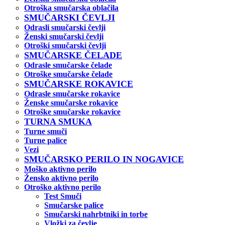
Otroška smučarska oblačila
SMUČARSKI ČEVLJI
Odrasli smučarski čevlji
Ženski smučarski čevlji
Otroški smučarski čevlji
SMUČARSKE ČELADE
Odrasle smučarske čelade
Otroške smučarske čelade
SMUČARSKE ROKAVICE
Odrasle smučarske rokavice
Ženske smučarske rokavice
Otroške smučarske rokavice
TURNA SMUKA
Turne smuči
Turne palice
Vezi
SMUČARSKO PERILO IN NOGAVICE
Moško aktivno perilo
Žensko aktivno perilo
Otroško aktivno perilo
Test Smuči
Smučarske palice
Smučarski nahrbtniki in torbe
Vložki za čevlje