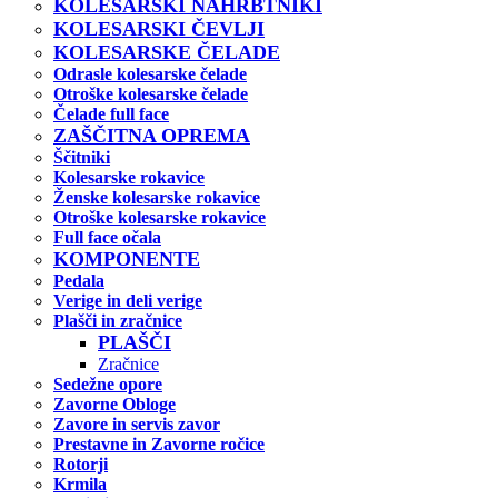
KOLESARSKI NAHRBTNIKI
KOLESARSKI ČEVLJI
KOLESARSKE ČELADE
Odrasle kolesarske čelade
Otroške kolesarske čelade
Čelade full face
ZAŠČITNA OPREMA
Ščitniki
Kolesarske rokavice
Ženske kolesarske rokavice
Otroške kolesarske rokavice
Full face očala
KOMPONENTE
Pedala
Verige in deli verige
Plašči in zračnice
PLAŠČI
Zračnice
Sedežne opore
Zavorne Obloge
Zavore in servis zavor
Prestavne in Zavorne ročice
Rotorji
Krmila