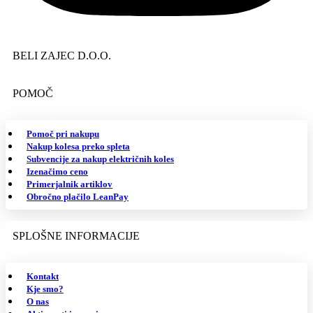
BELI ZAJEC D.O.O.
POMOČ
Pomoč pri nakupu
Nakup kolesa preko spleta
Subvencije za nakup električnih koles
Izenačimo ceno
Primerjalnik artiklov
Obročno plačilo LeanPay
SPLOŠNE INFORMACIJE
Kontakt
Kje smo?
O nas