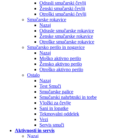
Odrasli smučarski čevlji
Ženski smučarski čevlji
Otroški smučarski čevlji
Smučarske rokavice
Nazaj
Odrasle smučarske rokavice
Ženske smučarske rokavice
Otroške smučarske rokavice
Smučarsko perilo in nogavice
Nazaj
Moško aktivno perilo
Žensko aktivno perilo
Otroško aktivno perilo
Ostalo
Nazaj
Test Smuči
Smučarske palice
Smučarski nahrbtniki in torbe
Vložki za čevlje
Sani in lopatke
Tekmovalni oddelek
Vezi
Servis smuči
Aktivnosti in servis
Nazaj