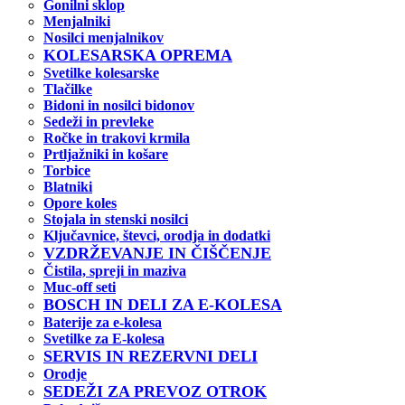
Gonilni sklop
Menjalniki
Nosilci menjalnikov
KOLESARSKA OPREMA
Svetilke kolesarske
Tlačilke
Bidoni in nosilci bidonov
Sedeži in prevleke
Ročke in trakovi krmila
Prtljažniki in košare
Torbice
Blatniki
Opore koles
Stojala in stenski nosilci
Ključavnice, števci, orodja in dodatki
VZDRŽEVANJE IN ČIŠČENJE
Čistila, spreji in maziva
Muc-off seti
BOSCH IN DELI ZA E-KOLESA
Baterije za e-kolesa
Svetilke za E-kolesa
SERVIS IN REZERVNI DELI
Orodje
SEDEŽI ZA PREVOZ OTROK