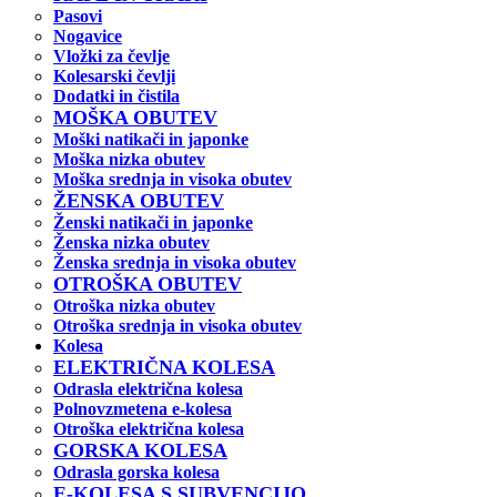
Pasovi
Nogavice
Vložki za čevlje
Kolesarski čevlji
Dodatki in čistila
MOŠKA OBUTEV
Moški natikači in japonke
Moška nizka obutev
Moška srednja in visoka obutev
ŽENSKA OBUTEV
Ženski natikači in japonke
Ženska nizka obutev
Ženska srednja in visoka obutev
OTROŠKA OBUTEV
Otroška nizka obutev
Otroška srednja in visoka obutev
Kolesa
ELEKTRIČNA KOLESA
Odrasla električna kolesa
Polnovzmetena e-kolesa
Otroška električna kolesa
GORSKA KOLESA
Odrasla gorska kolesa
E-KOLESA S SUBVENCIJO