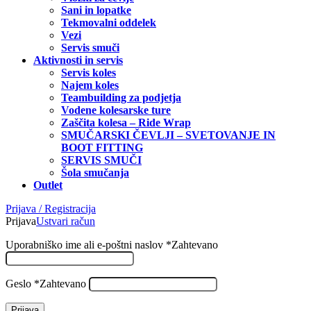
Sani in lopatke
Tekmovalni oddelek
Vezi
Servis smuči
Aktivnosti in servis
Servis koles
Najem koles
Teambuilding za podjetja
Vodene kolesarske ture
Zaščita kolesa – Ride Wrap
SMUČARSKI ČEVLJI – SVETOVANJE IN
BOOT FITTING
SERVIS SMUČI
Šola smučanja
Outlet
Prijava / Registracija
Prijava
Ustvari račun
Uporabniško ime ali e-poštni naslov
*
Zahtevano
Geslo
*
Zahtevano
Prijava