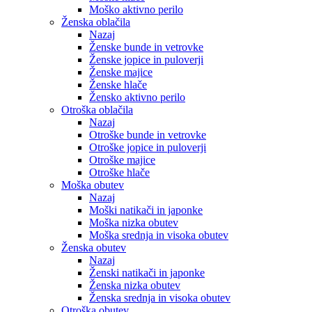
Moško aktivno perilo
Ženska oblačila
Nazaj
Ženske bunde in vetrovke
Ženske jopice in puloverji
Ženske majice
Ženske hlače
Žensko aktivno perilo
Otroška oblačila
Nazaj
Otroške bunde in vetrovke
Otroške jopice in puloverji
Otroške majice
Otroške hlače
Moška obutev
Nazaj
Moški natikači in japonke
Moška nizka obutev
Moška srednja in visoka obutev
Ženska obutev
Nazaj
Ženski natikači in japonke
Ženska nizka obutev
Ženska srednja in visoka obutev
Otroška obutev