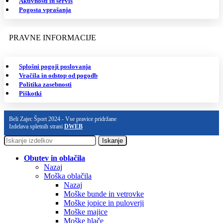
Aktivnosti in servis
Pogosta vprašanja
PRAVNE INFORMACIJE
Splošni pogoji poslovanja
Vračila in odstop od pogodb
Politika zasebnosti
Piškotki
Beli Zajec Šport 2024 - Vse pravice pridržane
Izdelava spletnih strani
DWEB
Iskanje
Obutev in oblačila
Nazaj
Moška oblačila
Nazaj
Moške bunde in vetrovke
Moške jopice in puloverji
Moške majice
Moške hlače