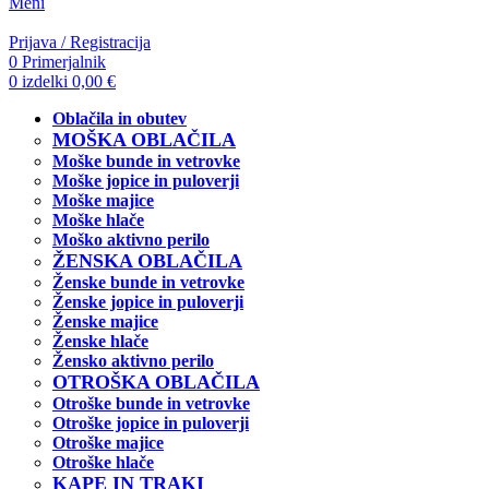
Meni
Prijava / Registracija
0
Primerjalnik
0
izdelki
0,00
€
Oblačila in obutev
MOŠKA OBLAČILA
Moške bunde in vetrovke
Moške jopice in puloverji
Moške majice
Moške hlače
Moško aktivno perilo
ŽENSKA OBLAČILA
Ženske bunde in vetrovke
Ženske jopice in puloverji
Ženske majice
Ženske hlače
Žensko aktivno perilo
OTROŠKA OBLAČILA
Otroške bunde in vetrovke
Otroške jopice in puloverji
Otroške majice
Otroške hlače
KAPE IN TRAKI