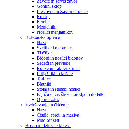
Zavore in servis zavor
Gonilni sklop
Prestavne in Zavorne ročice
Rotorji
Krmila
Menjalniki
Nosilci menjalnikov
Kolesarska oprema
Nazaj
Svetilke kolesarske
Tlačilke
Bidoni in nosilci bidonov
Sedeži in prevleke
Ročke in trakovi krmila
Prtljažniki in košare
Torbice
Blatniki
Stojala in stenski nosilci
Ključavnice, števci, orodja in dodatki
Opore koles
Vzdrževanje in čiščenje
Nazaj
Čistila, spreji in maziva
Muc-off seti
Bosch in deli za e-kolesa