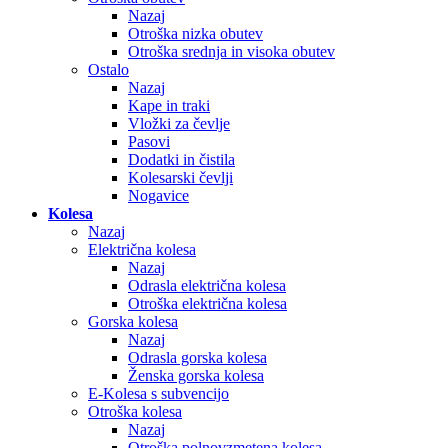
Nazaj
Otroška nizka obutev
Otroška srednja in visoka obutev
Ostalo
Nazaj
Kape in traki
Vložki za čevlje
Pasovi
Dodatki in čistila
Kolesarski čevlji
Nogavice
Kolesa
Nazaj
Električna kolesa
Nazaj
Odrasla električna kolesa
Otroška električna kolesa
Gorska kolesa
Nazaj
Odrasla gorska kolesa
Ženska gorska kolesa
E-Kolesa s subvencijo
Otroška kolesa
Nazaj
Otroška polnovzmetena kolesa