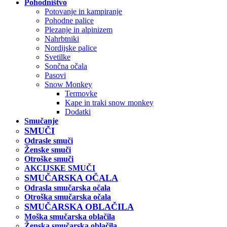
Pohodništvo
Potovanje in kampiranje
Pohodne palice
Plezanje in alpinizem
Nahrbtniki
Nordijske palice
Svetilke
Sončna očala
Pasovi
Snow Monkey
Termovke
Kape in traki snow monkey
Dodatki
Smučanje
SMUČI
Odrasle smuči
Ženske smuči
Otroške smuči
AKCIJSKE SMUČI
SMUČARSKA OČALA
Odrasla smučarska očala
Otroška smučarska očala
SMUČARSKA OBLAČILA
Moška smučarska oblačila
Ženska smučarska oblačila