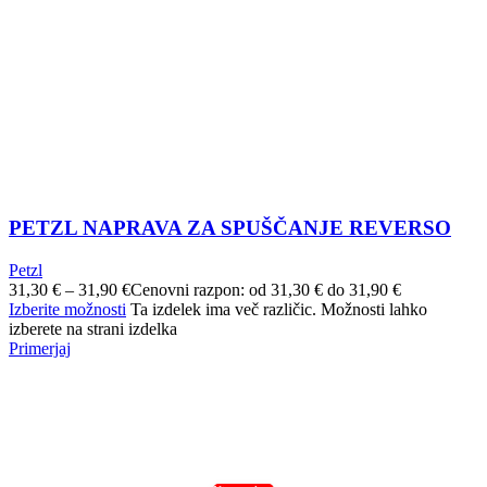
PETZL NAPRAVA ZA SPUŠČANJE REVERSO
Petzl
31,30
€
–
31,90
€
Cenovni razpon: od 31,30 € do 31,90 €
Izberite možnosti
Ta izdelek ima več različic. Možnosti lahko
izberete na strani izdelka
Primerjaj