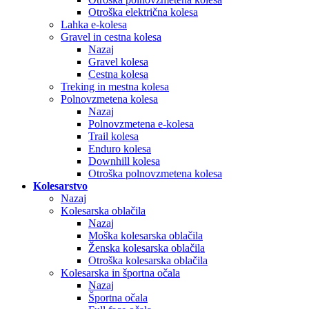
Otroška električna kolesa
Lahka e-kolesa
Gravel in cestna kolesa
Nazaj
Gravel kolesa
Cestna kolesa
Treking in mestna kolesa
Polnovzmetena kolesa
Nazaj
Polnovzmetena e-kolesa
Trail kolesa
Enduro kolesa
Downhill kolesa
Otroška polnovzmetena kolesa
Kolesarstvo
Nazaj
Kolesarska oblačila
Nazaj
Moška kolesarska oblačila
Ženska kolesarska oblačila
Otroška kolesarska oblačila
Kolesarska in športna očala
Nazaj
Športna očala