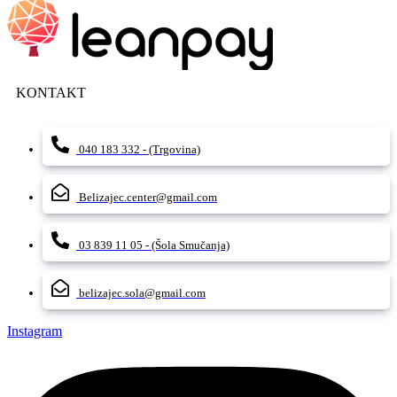
KONTAKT
040 183 332 - (Trgovina)
Belizajec.center@gmail.com
03 839 11 05 - (Šola Smučanja)
belizajec.sola@gmail.com
Instagram