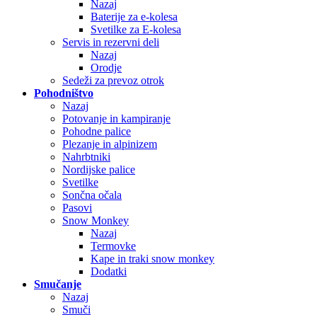
Nazaj
Baterije za e-kolesa
Svetilke za E-kolesa
Servis in rezervni deli
Nazaj
Orodje
Sedeži za prevoz otrok
Pohodništvo
Nazaj
Potovanje in kampiranje
Pohodne palice
Plezanje in alpinizem
Nahrbtniki
Nordijske palice
Svetilke
Sončna očala
Pasovi
Snow Monkey
Nazaj
Termovke
Kape in traki snow monkey
Dodatki
Smučanje
Nazaj
Smuči