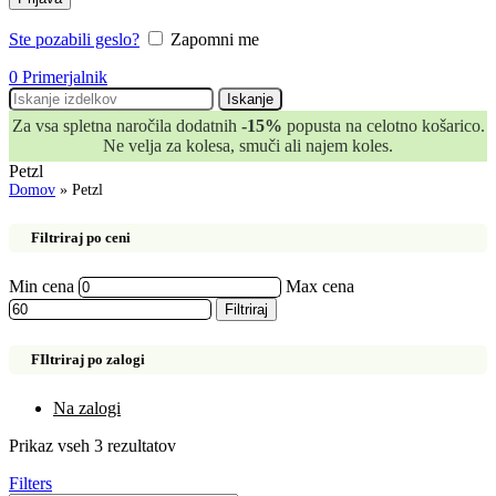
Ste pozabili geslo?
Zapomni me
0
Primerjalnik
Iskanje
Za vsa spletna naročila dodatnih
-15%
popusta na celotno košarico.
Ne velja za kolesa, smuči ali najem koles.
Petzl
Domov
»
Petzl
Filtriraj po ceni
Min cena
Max cena
Filtriraj
FIltriraj po zalogi
Na zalogi
Prikaz vseh 3 rezultatov
Filters