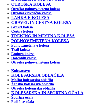
OTROŠKA KOLESA
Otroška polnovzmetena kolesa
Otroška električna kolesa
LAHKA E-KOLESA
GRAVEL IN CESTNA KOLESA
Gravel kolesa
Cestna kolesa
TREKING IN MESTNA KOLESA
POLNOVZMETENA KOLESA
Polnovzmetena e-kolesa
Trail kolesa
Enduro kolesa
Downhill kolesa
Otroška polnovzmetena kolesa
Kolesarstvo
KOLESARSKA OBLAČILA
Moška kolesarska oblačila
Ženska kolesarska oblačila
Otroška kolesarska oblačila
KOLESARSKA IN ŠPORTNA OČALA
Športna očala
Full face očala