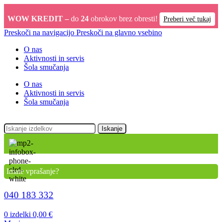
WOW KREDIT –
do
24
obrokov brez obresti!
Preberi več tukaj
Preskoči na navigacijo
Preskoči na glavno vsebino
O nas
Aktivnosti in servis
Šola smučanja
O nas
Aktivnosti in servis
Šola smučanja
Iskanje
Imate vprašanje?
040 183 332
0
izdelki
0,00
€