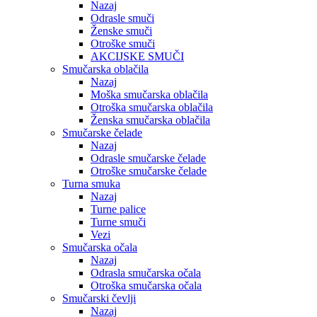
Nazaj
Odrasle smuči
Ženske smuči
Otroške smuči
AKCIJSKE SMUČI
Smučarska oblačila
Nazaj
Moška smučarska oblačila
Otroška smučarska oblačila
Ženska smučarska oblačila
Smučarske čelade
Nazaj
Odrasle smučarske čelade
Otroške smučarske čelade
Turna smuka
Nazaj
Turne palice
Turne smuči
Vezi
Smučarska očala
Nazaj
Odrasla smučarska očala
Otroška smučarska očala
Smučarski čevlji
Nazaj