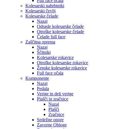
Full face očala
Kolesarski nahrbtniki
Kolesarski čevlji
Kolesarske čelade
Nazaj
Odrasle kolesarske čelade
Otroške kolesarske čelade
Čelade full face
Zaščitna oprema
Nazaj
Ščitniki
Kolesarske rokavice
Otroške kolesarske rokavice
Ženske kolesarske rokavice
Full face očala
Komponente
Nazaj
Pedala
Verige in deli verige
Plašči in zračnice
Nazaj
Plašči
Zračnice
Sedežne opore
Zavorne Obloge