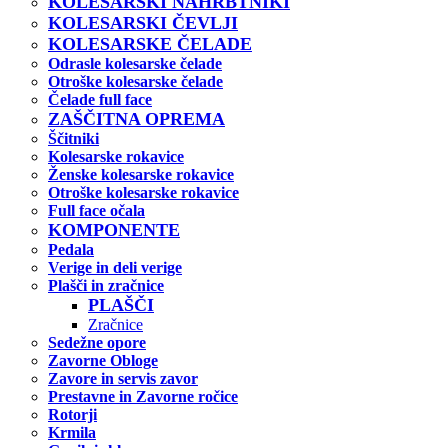
KOLESARSKI NAHRBTNIKI
KOLESARSKI ČEVLJI
KOLESARSKE ČELADE
Odrasle kolesarske čelade
Otroške kolesarske čelade
Čelade full face
ZAŠČITNA OPREMA
Ščitniki
Kolesarske rokavice
Ženske kolesarske rokavice
Otroške kolesarske rokavice
Full face očala
KOMPONENTE
Pedala
Verige in deli verige
Plašči in zračnice
PLAŠČI
Zračnice
Sedežne opore
Zavorne Obloge
Zavore in servis zavor
Prestavne in Zavorne ročice
Rotorji
Krmila