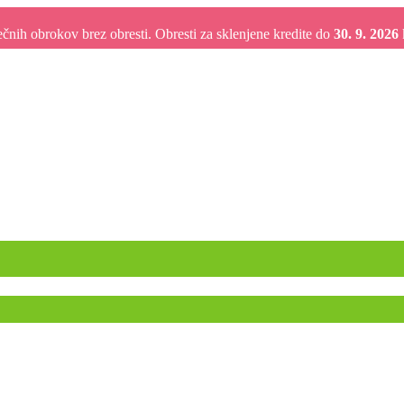
nih obrokov brez obresti. Obresti za sklenjene kredite do
30. 9. 2026