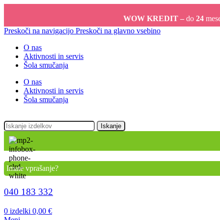
WOW KREDIT –
do
24
meseč
Preskoči na navigacijo
Preskoči na glavno vsebino
O nas
Aktivnosti in servis
Šola smučanja
O nas
Aktivnosti in servis
Šola smučanja
Iskanje
Imate vprašanje?
040 183 332
0
izdelki
0,00
€
Meni