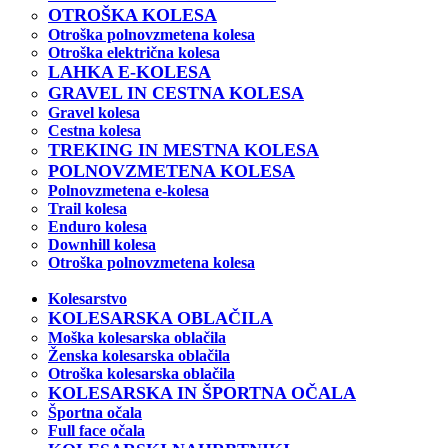
OTROŠKA KOLESA
Otroška polnovzmetena kolesa
Otroška električna kolesa
LAHKA E-KOLESA
GRAVEL IN CESTNA KOLESA
Gravel kolesa
Cestna kolesa
TREKING IN MESTNA KOLESA
POLNOVZMETENA KOLESA
Polnovzmetena e-kolesa
Trail kolesa
Enduro kolesa
Downhill kolesa
Otroška polnovzmetena kolesa
Kolesarstvo
KOLESARSKA OBLAČILA
Moška kolesarska oblačila
Ženska kolesarska oblačila
Otroška kolesarska oblačila
KOLESARSKA IN ŠPORTNA OČALA
Športna očala
Full face očala