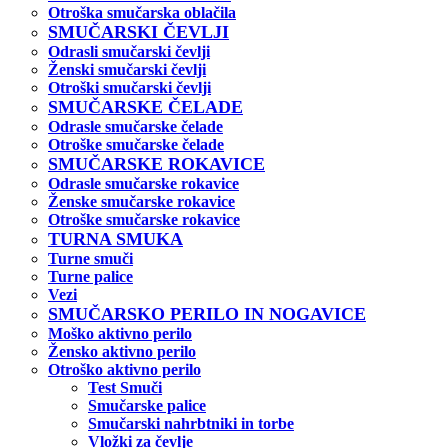
Otroška smučarska oblačila
SMUČARSKI ČEVLJI
Odrasli smučarski čevlji
Ženski smučarski čevlji
Otroški smučarski čevlji
SMUČARSKE ČELADE
Odrasle smučarske čelade
Otroške smučarske čelade
SMUČARSKE ROKAVICE
Odrasle smučarske rokavice
Ženske smučarske rokavice
Otroške smučarske rokavice
TURNA SMUKA
Turne smuči
Turne palice
Vezi
SMUČARSKO PERILO IN NOGAVICE
Moško aktivno perilo
Žensko aktivno perilo
Otroško aktivno perilo
Test Smuči
Smučarske palice
Smučarski nahrbtniki in torbe
Vložki za čevlje