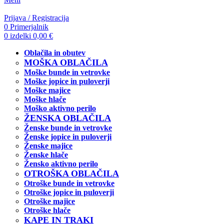
Prijava / Registracija
0
Primerjalnik
0
izdelki
0,00
€
Oblačila in obutev
MOŠKA OBLAČILA
Moške bunde in vetrovke
Moške jopice in puloverji
Moške majice
Moške hlače
Moško aktivno perilo
ŽENSKA OBLAČILA
Ženske bunde in vetrovke
Ženske jopice in puloverji
Ženske majice
Ženske hlače
Žensko aktivno perilo
OTROŠKA OBLAČILA
Otroške bunde in vetrovke
Otroške jopice in puloverji
Otroške majice
Otroške hlače
KAPE IN TRAKI