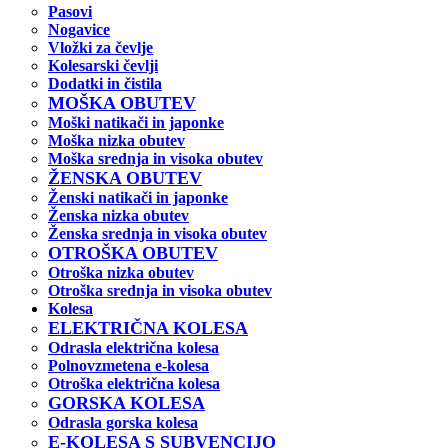
Pasovi
Nogavice
Vložki za čevlje
Kolesarski čevlji
Dodatki in čistila
MOŠKA OBUTEV
Moški natikači in japonke
Moška nizka obutev
Moška srednja in visoka obutev
ŽENSKA OBUTEV
Ženski natikači in japonke
Ženska nizka obutev
Ženska srednja in visoka obutev
OTROŠKA OBUTEV
Otroška nizka obutev
Otroška srednja in visoka obutev
Kolesa
ELEKTRIČNA KOLESA
Odrasla električna kolesa
Polnovzmetena e-kolesa
Otroška električna kolesa
GORSKA KOLESA
Odrasla gorska kolesa
E-KOLESA S SUBVENCIJO