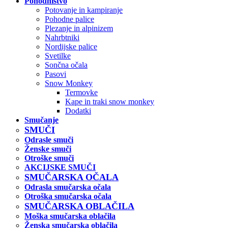
Pohodništvo
Potovanje in kampiranje
Pohodne palice
Plezanje in alpinizem
Nahrbtniki
Nordijske palice
Svetilke
Sončna očala
Pasovi
Snow Monkey
Termovke
Kape in traki snow monkey
Dodatki
Smučanje
SMUČI
Odrasle smuči
Ženske smuči
Otroške smuči
AKCIJSKE SMUČI
SMUČARSKA OČALA
Odrasla smučarska očala
Otroška smučarska očala
SMUČARSKA OBLAČILA
Moška smučarska oblačila
Ženska smučarska oblačila