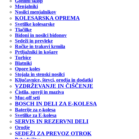
Gonilni sklop
Menjalniki
Nosilci menjalnikov
KOLESARSKA OPREMA
Svetilke kolesarske
Tlačilke
Bidoni in nosilci bidonov
Sedeži in prevleke
Ročke in trakovi krmila
Prtljažniki in košare
Torbice
Blatniki
Opore koles
Stojala in stenski nosilci
Ključavnice, števci, orodja in dodatki
VZDRŽEVANJE IN ČIŠČENJE
Čistila, spreji in maziva
Muc-off seti
BOSCH IN DELI ZA E-KOLESA
Baterije za e-kolesa
Svetilke za E-kolesa
SERVIS IN REZERVNI DELI
Orodje
SEDEŽI ZA PREVOZ OTROK