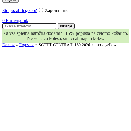
Ste pozabili geslo?
Zapomni me
0
Primerjalnik
Iskanje
Za vsa spletna naročila dodatnih
-15%
popusta na celotno košarico.
Ne velja za kolesa, smuči ali najem koles.
Domov
»
Trgovina
»
SCOTT CONTRAIL 160 2026 mimosa yellow