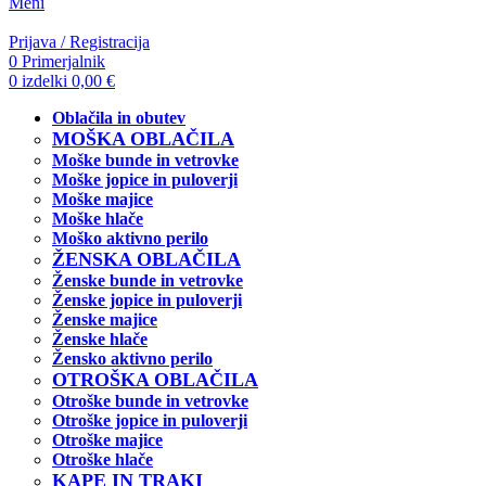
Meni
Prijava / Registracija
0
Primerjalnik
0
izdelki
0,00
€
Oblačila in obutev
MOŠKA OBLAČILA
Moške bunde in vetrovke
Moške jopice in puloverji
Moške majice
Moške hlače
Moško aktivno perilo
ŽENSKA OBLAČILA
Ženske bunde in vetrovke
Ženske jopice in puloverji
Ženske majice
Ženske hlače
Žensko aktivno perilo
OTROŠKA OBLAČILA
Otroške bunde in vetrovke
Otroške jopice in puloverji
Otroške majice
Otroške hlače
KAPE IN TRAKI