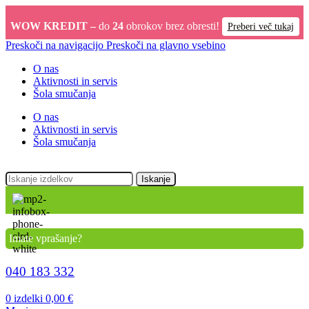
WOW KREDIT –
do
24
obrokov brez obresti!
Preberi več tukaj
Preskoči na navigacijo
Preskoči na glavno vsebino
O nas
Aktivnosti in servis
Šola smučanja
O nas
Aktivnosti in servis
Šola smučanja
Iskanje
Imate vprašanje?
040 183 332
0
izdelki
0,00
€