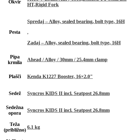
Okvir
HT,Rigid Fork
Spredaj – Alloy, sealed bearing, bolt type, 16H
Pesta
,
Zadaj – Alloy, sealed bearing, bolt type, 16H
Pipa
Ahead / Alloy / 30mm / 25.4mm clamp
krmila
Plašči
Kenda K1227 Booster, 16×2.0"
Sedež
Syncros KIDS II incl. Seatpost 26.8mm
Sedežna
Syncros KIDS II incl. Seatpost 26.8mm
opora
Teža
6.1 kg
(približno)