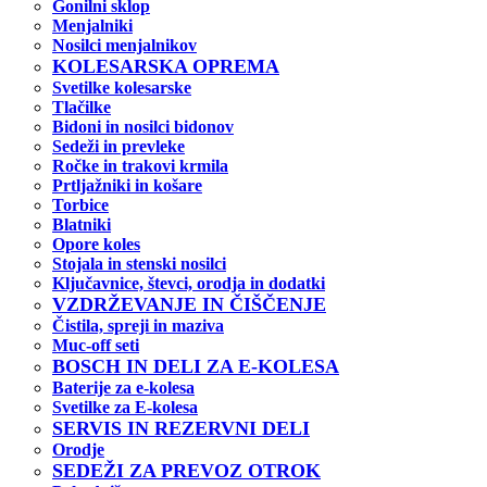
Gonilni sklop
Menjalniki
Nosilci menjalnikov
KOLESARSKA OPREMA
Svetilke kolesarske
Tlačilke
Bidoni in nosilci bidonov
Sedeži in prevleke
Ročke in trakovi krmila
Prtljažniki in košare
Torbice
Blatniki
Opore koles
Stojala in stenski nosilci
Ključavnice, števci, orodja in dodatki
VZDRŽEVANJE IN ČIŠČENJE
Čistila, spreji in maziva
Muc-off seti
BOSCH IN DELI ZA E-KOLESA
Baterije za e-kolesa
Svetilke za E-kolesa
SERVIS IN REZERVNI DELI
Orodje
SEDEŽI ZA PREVOZ OTROK