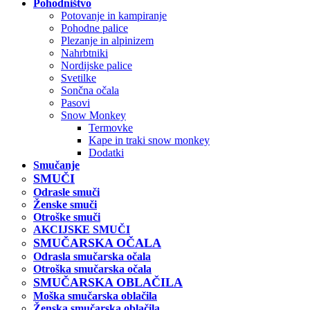
Pohodništvo
Potovanje in kampiranje
Pohodne palice
Plezanje in alpinizem
Nahrbtniki
Nordijske palice
Svetilke
Sončna očala
Pasovi
Snow Monkey
Termovke
Kape in traki snow monkey
Dodatki
Smučanje
SMUČI
Odrasle smuči
Ženske smuči
Otroške smuči
AKCIJSKE SMUČI
SMUČARSKA OČALA
Odrasla smučarska očala
Otroška smučarska očala
SMUČARSKA OBLAČILA
Moška smučarska oblačila
Ženska smučarska oblačila