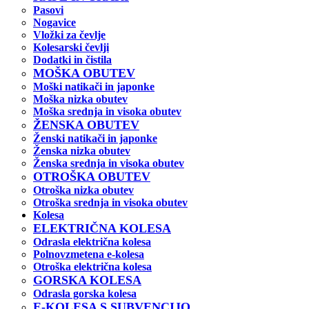
Pasovi
Nogavice
Vložki za čevlje
Kolesarski čevlji
Dodatki in čistila
MOŠKA OBUTEV
Moški natikači in japonke
Moška nizka obutev
Moška srednja in visoka obutev
ŽENSKA OBUTEV
Ženski natikači in japonke
Ženska nizka obutev
Ženska srednja in visoka obutev
OTROŠKA OBUTEV
Otroška nizka obutev
Otroška srednja in visoka obutev
Kolesa
ELEKTRIČNA KOLESA
Odrasla električna kolesa
Polnovzmetena e-kolesa
Otroška električna kolesa
GORSKA KOLESA
Odrasla gorska kolesa
E-KOLESA S SUBVENCIJO