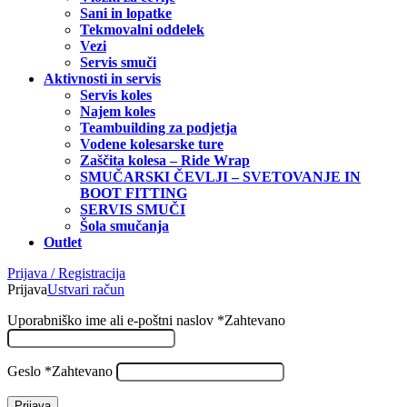
Sani in lopatke
Tekmovalni oddelek
Vezi
Servis smuči
Aktivnosti in servis
Servis koles
Najem koles
Teambuilding za podjetja
Vodene kolesarske ture
Zaščita kolesa – Ride Wrap
SMUČARSKI ČEVLJI – SVETOVANJE IN
BOOT FITTING
SERVIS SMUČI
Šola smučanja
Outlet
Prijava / Registracija
Prijava
Ustvari račun
Uporabniško ime ali e-poštni naslov
*
Zahtevano
Geslo
*
Zahtevano
Prijava