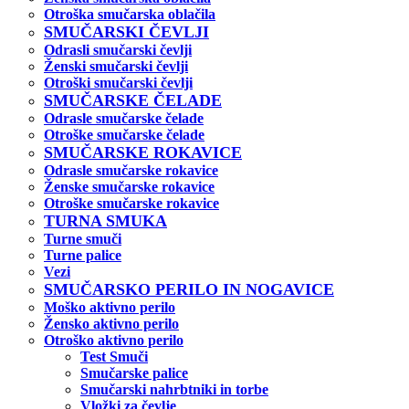
Otroška smučarska oblačila
SMUČARSKI ČEVLJI
Odrasli smučarski čevlji
Ženski smučarski čevlji
Otroški smučarski čevlji
SMUČARSKE ČELADE
Odrasle smučarske čelade
Otroške smučarske čelade
SMUČARSKE ROKAVICE
Odrasle smučarske rokavice
Ženske smučarske rokavice
Otroške smučarske rokavice
TURNA SMUKA
Turne smuči
Turne palice
Vezi
SMUČARSKO PERILO IN NOGAVICE
Moško aktivno perilo
Žensko aktivno perilo
Otroško aktivno perilo
Test Smuči
Smučarske palice
Smučarski nahrbtniki in torbe
Vložki za čevlje