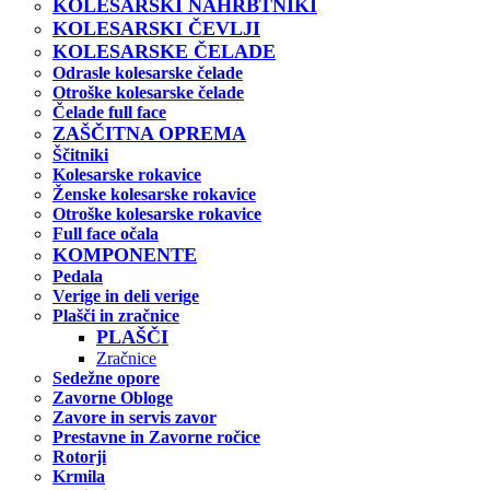
KOLESARSKI NAHRBTNIKI
KOLESARSKI ČEVLJI
KOLESARSKE ČELADE
Odrasle kolesarske čelade
Otroške kolesarske čelade
Čelade full face
ZAŠČITNA OPREMA
Ščitniki
Kolesarske rokavice
Ženske kolesarske rokavice
Otroške kolesarske rokavice
Full face očala
KOMPONENTE
Pedala
Verige in deli verige
Plašči in zračnice
PLAŠČI
Zračnice
Sedežne opore
Zavorne Obloge
Zavore in servis zavor
Prestavne in Zavorne ročice
Rotorji
Krmila