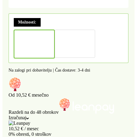
Možnosti:
Na zalogi pri dobavitelju | Čas dostave: 3-4 dni
Od
10,52 €
mesečno
Razdeli na do 48 obrokov
Izračunaj
10,52
€
/ mesec
0% obresti, 0 stroškov