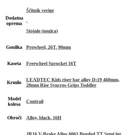
Ščitnik verige
Dodatna
,
oprema
Stojalo (nogica)
Gonilka
Prowheel, 26T, 90mm
Kaseta
Freewheel Sprocket 16T
LEADTEC Kids riser bar alloy D:19 460mm,
Krmilo
20mm Rise Syncros Grips Toddler
Model
Contrail
kolesa
Obroči
Alloy, black, 16H
JR16 V-Brake Alloy 6061,Bended TT Semi int.