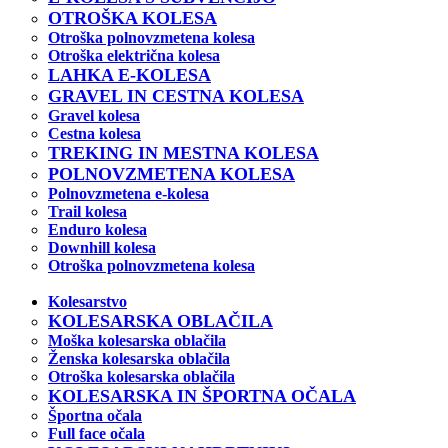
OTROŠKA KOLESA
Otroška polnovzmetena kolesa
Otroška električna kolesa
LAHKA E-KOLESA
GRAVEL IN CESTNA KOLESA
Gravel kolesa
Cestna kolesa
TREKING IN MESTNA KOLESA
POLNOVZMETENA KOLESA
Polnovzmetena e-kolesa
Trail kolesa
Enduro kolesa
Downhill kolesa
Otroška polnovzmetena kolesa
Kolesarstvo
KOLESARSKA OBLAČILA
Moška kolesarska oblačila
Ženska kolesarska oblačila
Otroška kolesarska oblačila
KOLESARSKA IN ŠPORTNA OČALA
Športna očala
Full face očala