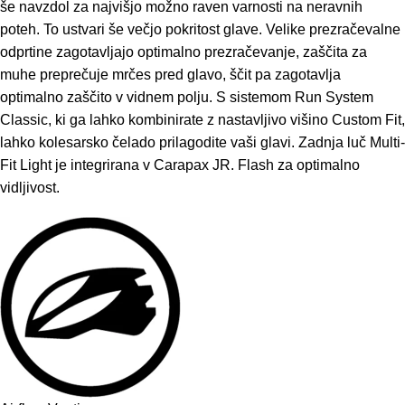
še navzdol za najvišjo možno raven varnosti na neravnih
poteh. To ustvari še večjo pokritost glave. Velike prezračevalne
odprtine zagotavljajo optimalno prezračevanje, zaščita za
muhe preprečuje mrčes pred glavo, ščit pa zagotavlja
optimalno zaščito v vidnem polju. S sistemom Run System
Classic, ki ga lahko kombinirate z nastavljivo višino Custom Fit,
lahko kolesarsko čelado prilagodite vaši glavi. Zadnja luč Multi-
Fit Light je integrirana v Carapax JR. Flash za optimalno
vidljivost.