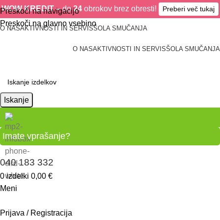
WOW KREDIT –
do
24
obrokov brez obresti!
Preberi več tukaj
Preskoči na navigacijo
Preskoči na glavno vsebino
O NAS
AKTIVNOSTI IN SERVIS
ŠOLA SMUČANJA
O NAS
AKTIVNOSTI IN SERVIS
ŠOLA SMUČANJA
Iskanje
Imate vprašanje?
040 183 332
0
izdelki
0,00
€
Meni
Prijava / Registracija