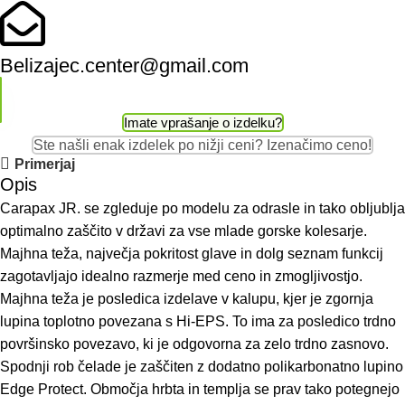
Belizajec.center@gmail.com
Imate vprašanje o izdelku?
Ste našli enak izdelek po nižji ceni? Izenačimo ceno!
Primerjaj
Opis
Carapax JR. se zgleduje po modelu za odrasle in tako obljublja
optimalno zaščito v državi za vse mlade gorske kolesarje.
Majhna teža, največja pokritost glave in dolg seznam funkcij
zagotavljajo idealno razmerje med ceno in zmogljivostjo.
Majhna teža je posledica izdelave v kalupu, kjer je zgornja
lupina toplotno povezana s Hi-EPS. To ima za posledico trdno
površinsko povezavo, ki je odgovorna za zelo trdno zasnovo.
Spodnji rob čelade je zaščiten z dodatno polikarbonatno lupino
Edge Protect. Območja hrbta in templja se prav tako potegnejo