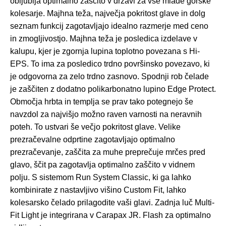
obljublja optimalno zaščito v državi za vse mlade gorske
kolesarje. Majhna teža, največja pokritost glave in dolg
seznam funkcij zagotavljajo idealno razmerje med ceno
in zmogljivostjo. Majhna teža je posledica izdelave v
kalupu, kjer je zgornja lupina toplotno povezana s Hi-
EPS. To ima za posledico trdno površinsko povezavo, ki
je odgovorna za zelo trdno zasnovo. Spodnji rob čelade
je zaščiten z dodatno polikarbonatno lupino Edge Protect.
Območja hrbta in templja se prav tako potegnejo še
navzdol za najvišjo možno raven varnosti na neravnih
poteh. To ustvari še večjo pokritost glave. Velike
prezračevalne odprtine zagotavljajo optimalno
prezračevanje, zaščita za muhe preprečuje mrčes pred
glavo, ščit pa zagotavlja optimalno zaščito v vidnem
polju. S sistemom Run System Classic, ki ga lahko
kombinirate z nastavljivo višino Custom Fit, lahko
kolesarsko čelado prilagodite vaši glavi. Zadnja luč Multi-
Fit Light je integrirana v Carapax JR. Flash za optimalno