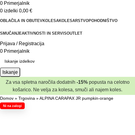
0
Primerjalnik
0
izdelki
0,00
€
OBLAČILA IN OBUTEV
KOLESA
KOLESARSTVO
POHODNIŠTVO
SMUČANJE
AKTIVNOSTI IN SERVIS
OUTLET
Prijava / Registracija
0
Primerjalnik
Iskanje
Za vsa spletna naročila dodatnih
-15%
popusta na celotno
košarico. Ne velja za kolesa, smuči ali najem koles.
Domov
»
Trgovina
»
ALPINA CARAPAX JR pumpkin-orange
Ni na zalogi